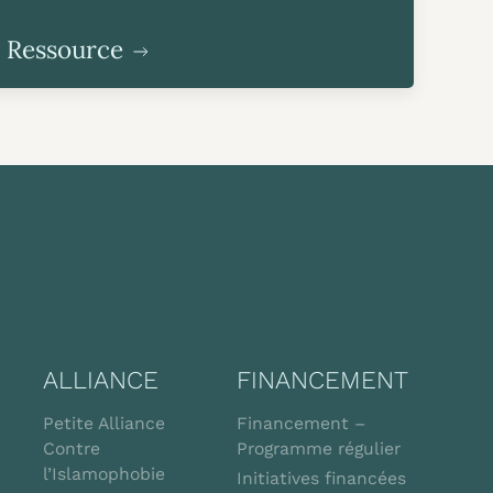
Ressource
ALLIANCE
FINANCEMENT
Petite Alliance
Financement –
Contre
Programme régulier
l’Islamophobie
Initiatives financées