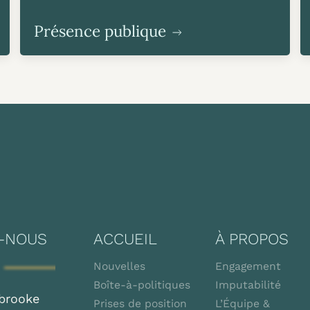
Présence publique
-NOUS
ACCUEIL
À PROPOS
Nouvelles
Engagement
Boîte-à-politiques
Imputabilité
brooke
Prises de position
L’Équipe &