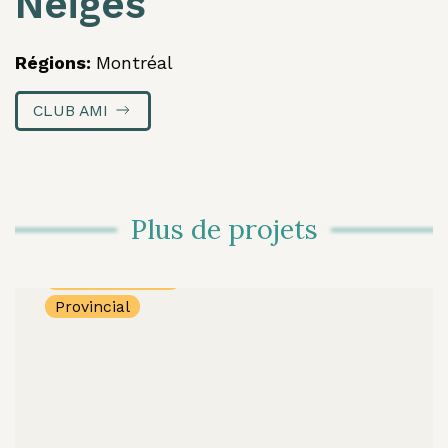
Neiges
Le Collectif ex-
placés DPJ
Régions:
Montréal
Comité
consultatif
CLUB AMI
autour du
projet
“Monstres”
Plus de projets
2024
Discrétionnaire
Provincial