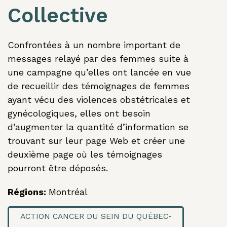
Collective
Confrontées à un nombre important de
messages relayé par des femmes suite à
une campagne qu’elles ont lancée en vue
de recueillir des témoignages de femmes
ayant vécu des violences obstétricales et
gynécologiques, elles ont besoin
Mikana
d’augmenter la quantité d’information se
Décoloniser
trouvant sur leur page Web et créer une
les esprits,
deuxième page où les témoignages
pourront être déposés.
redéfinir
notre
Régions:
Montréal
chemin
ensemble
ACTION CANCER DU SEIN DU QUÉBEC-